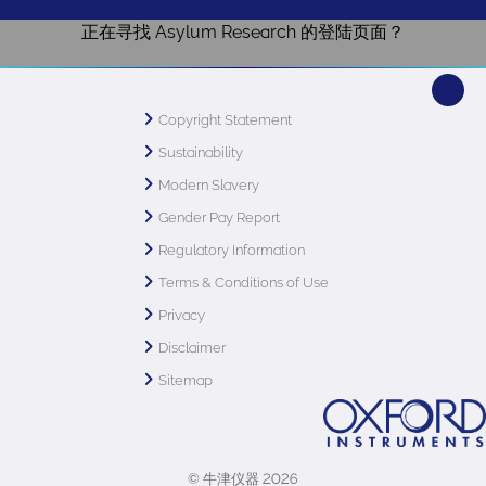
正在寻找 Asylum Research 的登陆页面？
Copyright Statement
Sustainability
Modern Slavery
Gender Pay Report
Regulatory Information
Terms & Conditions of Use
Privacy
Disclaimer
Sitemap
© 牛津仪器 2026