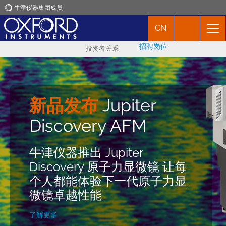
牛津仪器集团成员
CN
牛津仪器
招聘岗位
Vero原子力显微镜获
投资者关系
应用
得新产品创新奖
产品
牛津仪器采用干涉仪技术的新
新品发布
Jupiter
一代原子力显微镜（AFM）
Insight Awards 2025
新闻
Discovery AFM
Vero 近期连续获得三项全球知
名奖项! Vero AFM获得了权威
Scientific Imaging
牛津仪器推出 Jupiter
市场活动
科学技术杂志《R&D
Competition. Entries Now
Discovery 原子力显微镜 让每
Magazine》授予的2024年
Open!
个人都能体验下一代原子力显
联络我们
R&D 百强奖（2024 R&D 100
微镜卓越性能
Award）和市场颠覆者特别认
立即注册
可铜奖（2024 Market
了解更多