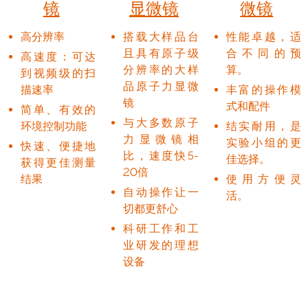
镜
显微镜
微镜
高分辨率
搭载大样品台
性能卓越，适
且具有原子级
合不同的预
高速度：可达
分辨率的大样
算。
到视频级的扫
品原子力显微
描速率
丰富的操作模
镜
式和配件
简单、有效的
与大多数原子
环境控制功能
结实耐用，是
力显微镜相
实验小组的更
快速、便捷地
比，速度快5-
佳选择。
获得更佳测量
20倍
结果
使用方便灵
自动操作让一
活。
切都更舒心
科研工作和工
业研发的理想
设备