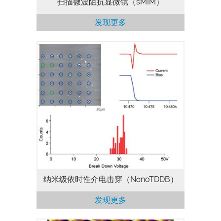
扫描微波阻抗显微镜（sMIM）
发现更多
利用NanoTDDB™，能够实现介质击穿表征
的纳米级精度。操作时可以施加恒定的电
压，或逐渐增加的偏压（最高达±220
V），同时利用一个导电的原子力显微镜探
针来监测电流 （适用于除Origin型号以外
所有的MFP-3D AFM。使用MFP-3D Infinity
时，电压范围是±150 V）。
纳米级依时性介电击穿（NanoTDDB）
发现更多