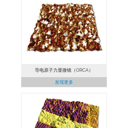
Cypher原子力显微镜的 ORCA™ 模式可用
于导电原子力显微镜成像和I-V测量。其标
准模块能够测量约1 pA至20 nA的电流。此
外还提供其他电流范围，以及双增益版本。
导电原子力显微镜（ORCA）
发现更多
利用压电响应力模式，我们能够通过针尖对
样品施加高偏压值（上至±220 V，在MFP-
3D Infinity上，上至±150 V），以便对压电