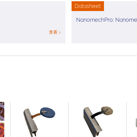
Datasheet
查看 >