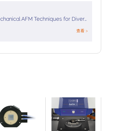
NanomechPro: Nanomechanical AFM Techniques for Diverse Materials
查看 >