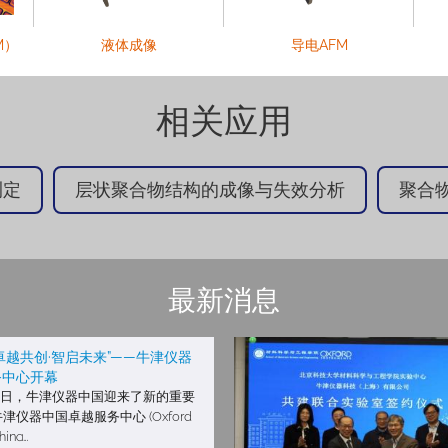
M）
液体成像
导电AFM
相关应用
测定
层状聚合物结构的成像与失效分析
聚合
最新消息
卓越共创·智启未来”——牛津仪器
务中心开幕
月27日，牛津仪器中国迎来了新的重要
津仪器中国卓越服务中心 (Oxford
hina…