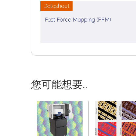
Datasheet
Fast Force Mapping (FFM)
您可能想要…