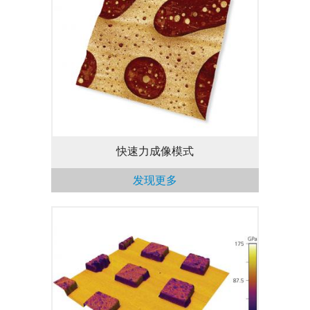
“力-距离曲线成像”技术的运行速度可高达
300 Hz像素率，并可以捕获图像中的每一
条曲线。该技术的实时和离线分析模式均可
用于额外的数据分析（仅适用于MFP-3D
Infinity）。
快速力成像模式
发现更多
MFP-3D 原子力显微镜“接触共振粘弹性成
像模式”的优势是：在~1 Gpa至300 GPa模
量范围内，对样品材料的弹性和粘弹性阻尼
进行量化的成像。Asylum的技术【如：
Dual AC™双频共振跟踪(DART)和频带激