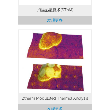
扫描热显微术(SThM)
发现更多
Ztherm™ provides the most sensitive
and highest resolution melting and
glass transition temperature analysis
available. It uses patent-pending
cantilever drift compensation and novel…
Ztherm Modulated Thermal Analysis
发现更多