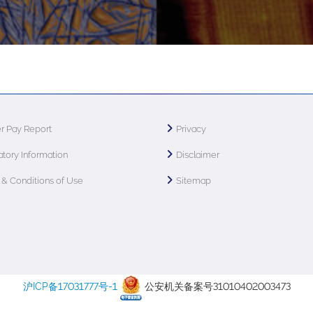
r Pay Report
Privacy
tory Information
Disclaimer
& Conditions of Use
Sitemap
沪ICP备17031777号-1
公安机关备案号31010402003473