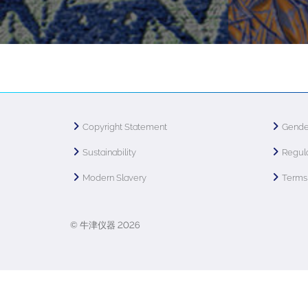
Copyright Statement
Gende
Sustainability
Regula
Modern Slavery
Terms 
© 牛津仪器 2026