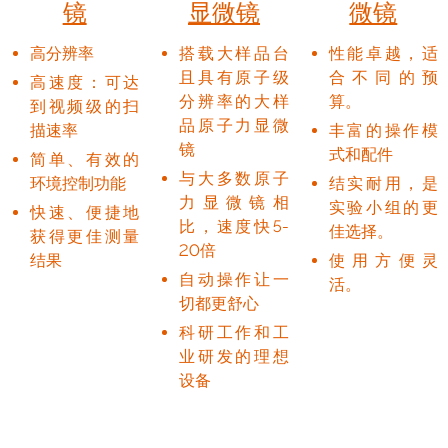
镜
显微镜
微镜
高分辨率
搭载大样品台
性能卓越，适
且具有原子级
合不同的预
高速度：可达
分辨率的大样
算。
到视频级的扫
品原子力显微
描速率
丰富的操作模
镜
式和配件
简单、有效的
与大多数原子
环境控制功能
结实耐用，是
力显微镜相
实验小组的更
快速、便捷地
比，速度快5-
佳选择。
获得更佳测量
20倍
结果
使用方便灵
自动操作让一
活。
切都更舒心
科研工作和工
业研发的理想
设备