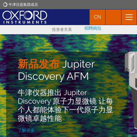
牛津仪器集团成员
CN
牛津仪器
招聘岗位
Vero原子力显微镜获
投资者关系
应用
得新产品创新奖
产品
牛津仪器采用干涉仪技术的新
新品发布
Jupiter
一代原子力显微镜（AFM）
Insight Awards 2025
新闻
Discovery AFM
Vero 近期连续获得三项全球知
名奖项! Vero AFM获得了权威
Scientific Imaging
牛津仪器推出 Jupiter
市场活动
科学技术杂志《R&D
Competition. Entries Now
Discovery 原子力显微镜 让每
Magazine》授予的2024年
Open!
个人都能体验下一代原子力显
联络我们
R&D 百强奖（2024 R&D 100
微镜卓越性能
Award）和市场颠覆者特别认
立即注册
可铜奖（2024 Market
了解更多