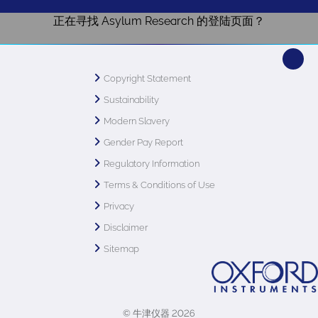
正在寻找 Asylum Research 的登陆页面？
Copyright Statement
Sustainability
Modern Slavery
Gender Pay Report
Regulatory Information
Terms & Conditions of Use
Privacy
Disclaimer
Sitemap
© 牛津仪器 2026