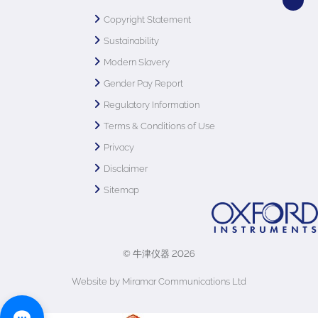
Copyright Statement
Sustainability
Modern Slavery
Gender Pay Report
Regulatory Information
Terms & Conditions of Use
Privacy
Disclaimer
Sitemap
© 牛津仪器 2026
Website by Miramar Communications Ltd