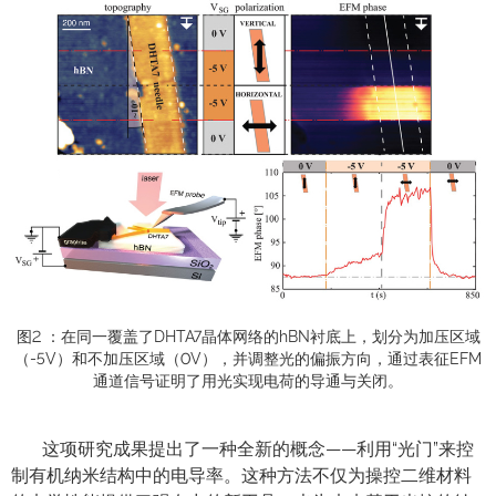
图2 ：在同一覆盖了DHTA7晶体网络的hBN衬底上，划分为加压区域
（-5V）和不加压区域（0V），并调整光的偏振方向，通过表征EFM
通道信号证明了用光实现电荷的导通与关闭。
这项研究成果提出了一种全新的概念——利用“光门”来控
制有机纳米结构中的电导率。这种方法不仅为操控二维材料