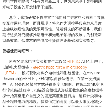
的电学性能提供了强有力的新工具，也为未来基于光控的纳
米电子设备的开发铺平了道路。
总之，这项研究不仅丰富了我们对二维材料和有机半导体
交互作用的理解，而且展现了将光作为调控手段在纳米尺度
上操纵物质性质的无限可能性。随着科技的不断进步，我们
期待这类研究能够推动电子和光电子领域的发展，为创造新
型高效能、低成本的光电器件提供理论基础和实验指导。
仪器使用与细节：
所有的纳米电学实验都在牛津仪器
MFP-3D
AFM上进行，
以静电力显微镜（
electrostatic force microscopy
（EFM）
）模式获取材料介电特性和形貌图像。在Asylum
Research的AFM上，EFM将以两步法进行。在第一次扫描
中，AFM会以轻敲的方式获得高度形貌图。在第二次“低空飞
行”的扫描过程中，扫描器会根据从形貌图收集的高度数据将
探针抬高至用户自定义的固定高度重新扫描，追踪针尖和样
品长程静电力的梯度。保持恒定的高度可以最大限度地减少