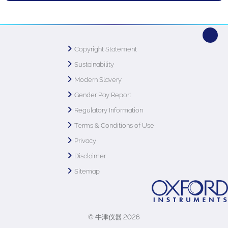
Copyright Statement
Sustainability
Modern Slavery
Gender Pay Report
Regulatory Information
Terms & Conditions of Use
Privacy
Disclaimer
Sitemap
© 牛津仪器 2026