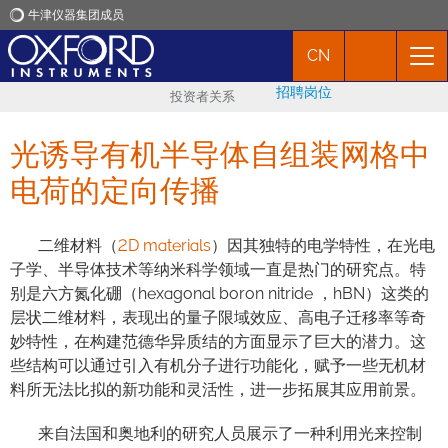
牛津仪器集团成员
CN
牛津仪器
招聘岗位
投资者关系
应用
光诱导有机半导体自组装网格中
产品
电荷的定向传播
新闻
二维材料（
2D materials
）因其独特的电学特性，在光电
子学、半导体技术等纳米科学领域一直是热门的研究点。特
别是六方氮化硼（hexagonal boron nitride ，hBN）这类的
市场活动
层状二维材料，表现出的量子限域效应、高电子迁移率等奇
妙特性，在构建范德华异质结的方面显示了巨大的潜力。这
联络我们
些结构可以通过引入有机分子进行功能化，赋予一些无机材
料所无法比拟的新功能和灵活性，进一步拓展其应用前景。
来自法国和奥地利的研究人员展示了一种利用光来控制