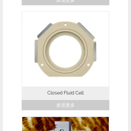
发现更多
The Closed Fluid Cell (CFC) for MFP-3D
AFMs is designed to hold gases or
liquids either statically or wit...
Closed Fluid Cell
发现更多