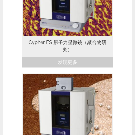
blueDrive 光热激发轻敲模式、来自
NanoMechPro工具箱的三大技术...
Cypher ES 原子力显微镜（聚合物研
究）
发现更多
Asylum Research Cypher ES 在具有
Cypher S出色性能的同时，增加了完整的
环境控制功能。 Cypher ES 具有与Cypher
S相同的高分辨率、速度...