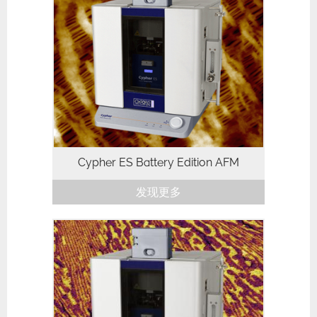
Cypher ES电池版是针对电池研究和其他电
化学应用而定制的特殊配置Cypher ES原子
力显微镜。该配置标配全密封的Cypher
EC电化学电池，并包括blueDrive光热激
发，以实现更简单和更稳定的成像。它还支
持...
Cypher ES Battery Edition AFM​
发现更多
Cypher ES Polymer Ed是专门为聚合物材
料的研究量身定做。它拥有与Cypher ES一
样的出色性能和多功能性，同时还配置了：