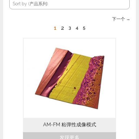
产品系列
Sort by (
产品系列
)
下一个 →
1
2
3
4
5
Cypher 原子力显微镜的AM-FM模式融合
了常规轻敲模式的众多功能和优点，可以对
纳米机械特性进行成像。常规轻敲模式可提
供非侵入性、高分辨率的形貌成像，并对第
二模式的共振进行量化分析，以预测材料的
弹性和损耗模量，以及针...
AM-FM 粘弹性成像模式
发现更多