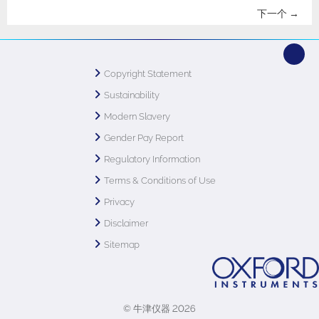
下一个 →
Copyright Statement
Sustainability
Modern Slavery
Gender Pay Report
Regulatory Information
Terms & Conditions of Use
Privacy
Disclaimer
Sitemap
© 牛津仪器 2026