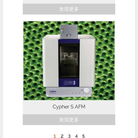
发现更多
Asylum ResearchCypher S 是一款可商业
化的快速扫描AFM，而且Cypher 系列AFM
系列是少有的全功能快速扫描AFM，该系
列AFM可兼容各种模式和配件。此外，该
系列的优势还在于其更容易获得高分辨...
Cypher S AFM
发现更多
1
2
3
4
5