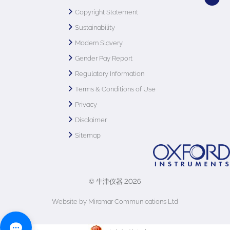
Copyright Statement
Sustainability
Modern Slavery
Gender Pay Report
Regulatory Information
Terms & Conditions of Use
Privacy
Disclaimer
Sitemap
© 牛津仪器 2026
Website by Miramar Communications Ltd