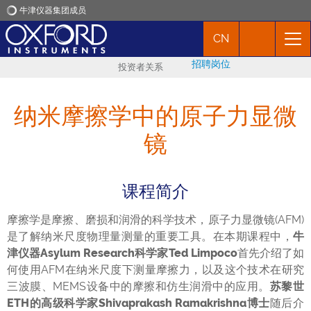
牛津仪器集团成员
CN
牛津仪器
招聘岗位
投资者关系
应用
纳米摩擦学中的原子力显微
产品
镜
新闻
课程简介
市场活动
摩擦学是摩擦、磨损和润滑的科学技术，原子力显微镜(AFM)
是了解纳米尺度物理量测量的重要工具。在本期课程中，
牛
联络我们
津仪器Asylum Research科学家Ted Limpoco
首先介绍了如
何使用AFM在纳米尺度下测量摩擦力，以及这个技术在研究
三波膜、MEMS设备中的摩擦和仿生润滑中的应用。
苏黎世
ETH的高级科学家Shivaprakash Ramakrishna博士
随后介