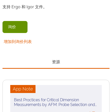
支持 Ergo 和 Igor 文件。
询价
增加到询价列表
资源
App Note
Best Practices for Critical Dimension
Measurements by AFM: Probe Selection and…