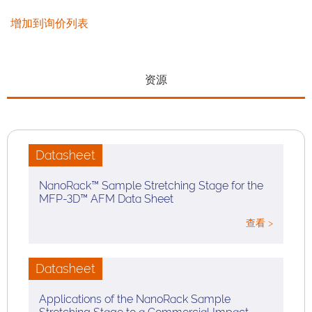
增加到询价列表
资源
Datasheet
NanoRack™ Sample Stretching Stage for the
MFP-3D™ AFM Data Sheet
查看 >
Datasheet
Applications of the NanoRack Sample