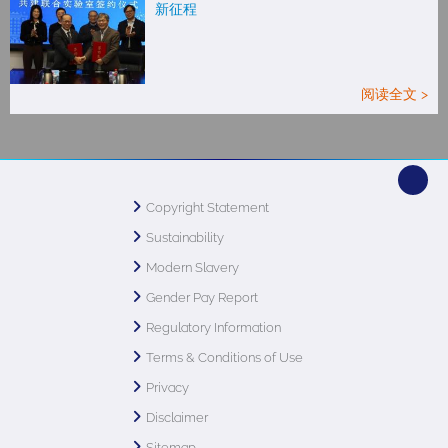
新征程
阅读全文 >
Copyright Statement
Sustainability
Modern Slavery
Gender Pay Report
Regulatory Information
Terms & Conditions of Use
Privacy
Disclaimer
Sitemap