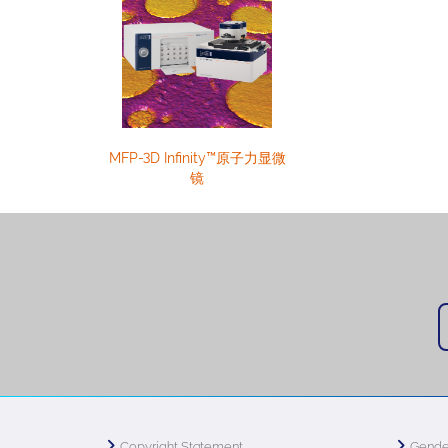
MFP-3D Infinity™原子力显微
镜
Copyright Statement
Gende