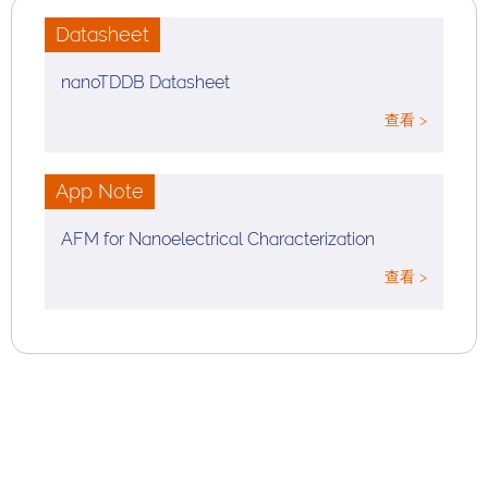
Datasheet
nanoTDDB Datasheet
查看 >
App Note
AFM for Nanoelectrical Characterization
查看 >