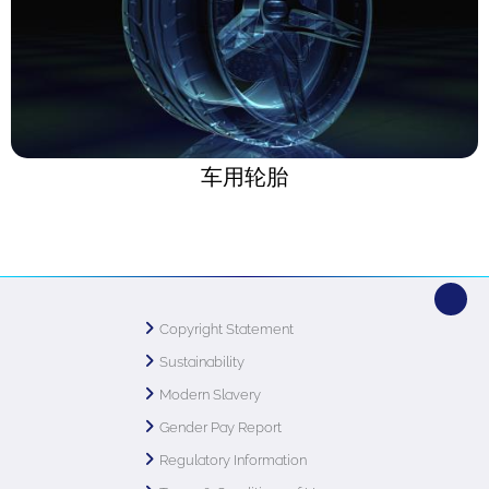
车用轮胎
Copyright Statement
Sustainability
Modern Slavery
Gender Pay Report
Regulatory Information