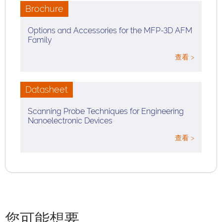
Brochure
Options and Accessories for the MFP-3D AFM
Family
查看 >
Datasheet
Scanning Probe Techniques for Engineering
Nanoelectronic Devices
查看 >
您可能想要…