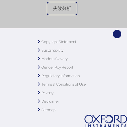
失效分析
Copyright Statement
Sustainability
Modern Slavery
Gender Pay Report
Regulatory Information
Terms & Conditions of Use
Privacy
Disclaimer
Sitemap